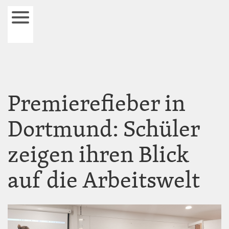
Direkt
zum
Navigation
Inhalt
öffnen
und
schließen
Premierefieber in
Dortmund: Schüler
zeigen ihren Blick
auf die Arbeitswelt
Image