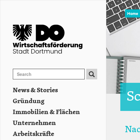
Image
Direkt
zum
Home
Inhalt
Search
Search
Suche
News & Stories
Sc
Hauptnavigation
Gründung
Immobilien & Flächen
Unternehmen
Nac
Arbeitskräfte