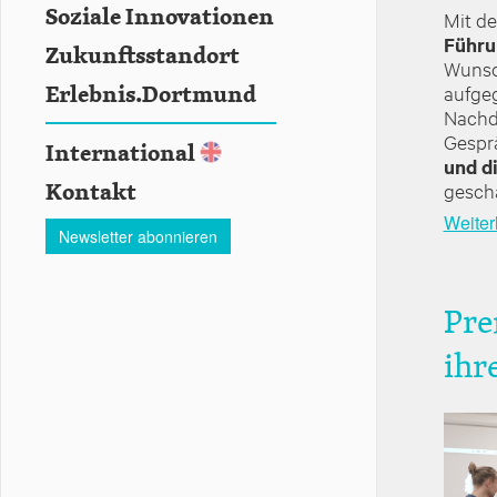
Soziale Innovationen
Mit d
Führu
Zukunftsstandort
Wunsc
aufgeg
Erlebnis.Dortmund
Nachde
Gespr
International
und d
gescha
Kontakt
Weiter
Newsletter abonnieren
Pre
ihr
Image