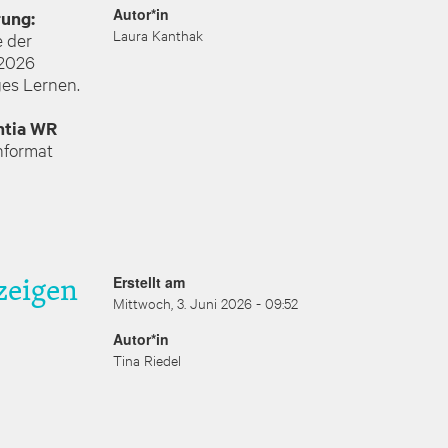
Autor*in
rung:
Laura Kanthak
 der
 2026
ges Lernen.
tia WR
hformat
zeigen
Erstellt am
Mittwoch, 3. Juni 2026 - 09:52
Autor*in
Tina Riedel