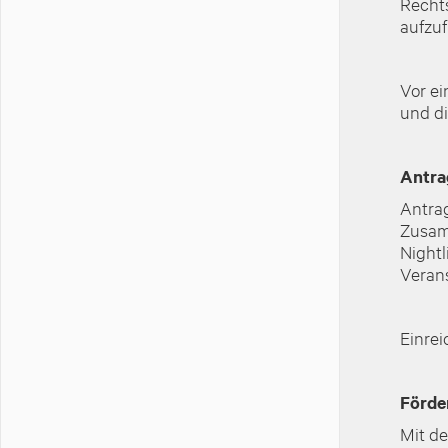
Rechts
aufzu
Vor ei
und di
Antra
Antrag
Zusam
Nightl
Verans
Einrei
Förde
Mit de