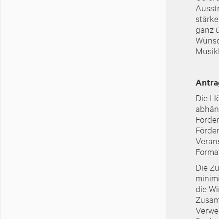
Ausstr
stärke
ganz ü
Wünsch
Musikb
Antra
Die Hö
abhäng
Förder
Förder
Verans
Format
Die Z
minimi
die Wi
Zusamm
Verwen