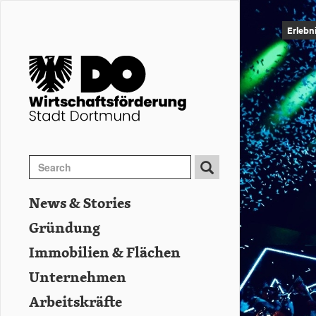
Image
Direkt
zum
Erlebn
Inhalt
Search
Search
Suche
News & Stories
Hauptnavigation
Gründung
Immobilien & Flächen
Unternehmen
Arbeitskräfte