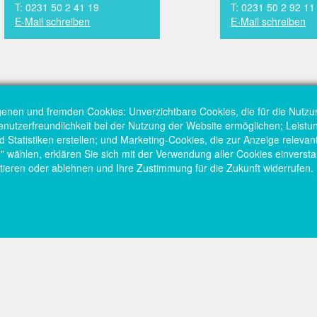
T: 0231 50 2 41 19
T: 0231 50 2 92 11
E-Mail schreiben
E-Mail schreiben
genen und fremden Cookies: Unverzichtbare Cookies, die für die Nutzu
Benutzerfreundlichkeit bei der Nutzung der Website ermöglichen; Leist
Statistiken erstellen; und Marketing-Cookies, die zur Anzeige relevant
hlen, erklären Sie sich mit der Verwendung aller Cookies einversta
tieren oder ablehnen und Ihre Zustimmung für die Zukunft widerrufen.
Startseite
Kont
tschaftsförderung
Fußzeilenmenü
Fuß
Gründung
Impr
rtmund
rec
Investition
Date