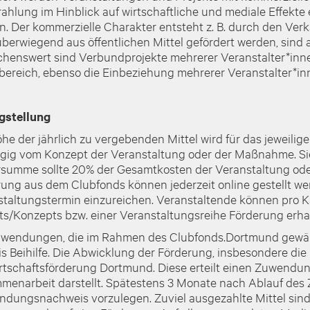
ahlung im Hinblick auf wirtschaftliche und mediale Effek
n. Der kommerzielle Charakter entsteht z. B. durch den Verk
berwiegend aus öffentlichen Mittel gefördert werden, sind 
enswert sind Verbundprojekte mehrerer Veranstalter*innen
ereich, ebenso die Einbeziehung mehrerer Veranstalter*i
gstellung
he der jährlich zu vergebenden Mittel wird für das jeweilig
ig vom Konzept der Veranstaltung oder der Maßnahme. Sie s
summe sollte 20% der Gesamtkosten der Veranstaltung oder
ung aus dem Clubfonds können jederzeit online gestellt w
taltungstermin einzureichen. Veranstaltende können pro Ka
s/Konzepts bzw. einer Veranstaltungsreihe Förderung erha
uwendungen, die im Rahmen des Clubfonds.Dortmund gewähr
s Beihilfe. Die Abwicklung der Förderung, insbesondere die
rtschaftsförderung Dortmund. Diese erteilt einen Zuwendun
enarbeit darstellt. Spätestens 3 Monate nach Ablauf des
dungsnachweis vorzulegen. Zuviel ausgezahlte Mittel sind