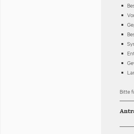
Be
Vo
Gep
Be
Syn
En
Ge
La
Bitte 
Antr