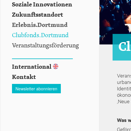
Soziale Innovationen
Zukunftsstandort
Erlebnis.Dortmund
Clubfonds.Dortmund
C
Veranstaltungsförderung
International
Verans
Kontakt
urbane
Identi
Newsletter abonnieren
ökono
‚Neue 
Was w
Geförd