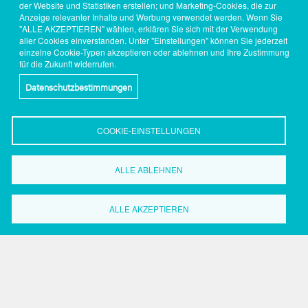
der Website und Statistiken erstellen; und Marketing-Cookies, die zur
Anzeige relevanter Inhalte und Werbung verwendet werden. Wenn Sie
"ALLE AKZEPTIEREN" wählen, erklären Sie sich mit der Verwendung
aller Cookies einverstanden. Unter "Einstellungen" können Sie jederzeit
einzelne Cookie-Typen akzeptieren oder ablehnen und Ihre Zustimmung
für die Zukunft widerrufen.
Datenschutzbestimmungen
COOKIE-EINSTELLUNGEN
ALLE ABLEHNEN
Wirtschaftsförderung
Dortmund
Grüne Straße 2-8
ALLE AKZEPTIEREN
44147 Dortmund
Tel.: 0231.50 2 20 59
Fax: 0231.50 2 37 17
Search
Search