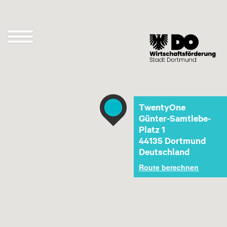
Direkt
zum
Inhalt
Navigation
öffnen
und
schließen
TwentyOne
Günter-Samtlebe-
Platz 1
44135
Dortmund
Deutschland
Route berechnen