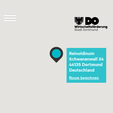
Direkt
zum
Inhalt
Navigation
öffnen
und
schließen
Reinoldinum
Schwanenwall 34
44135
Dortmund
Deutschland
Route berechnen