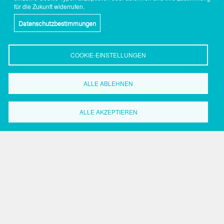
für die Zukunft widerrufen.
Datenschutzbestimmungen
COOKIE-EINSTELLUNGEN
ALLE ABLEHNEN
Wirtschaftsförderung
ALLE AKZEPTIEREN
Dortmund
Grüne Straße 2-8
44147 Dortmund
Tel.: 0231.50 2 20 59
Fax: 0231.50 2 37 17
Search
Search