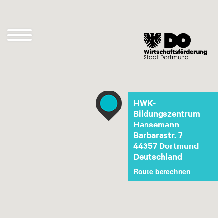
Direkt
zum
Inhalt
Navigation
öffnen
und
schließen
HWK-
Bildungszentrum
Hansemann
Barbarastr. 7
44357
Dortmund
Deutschland
Route berechnen